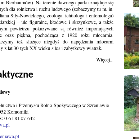
m Bierbaumów). Na terenie dawnego parku znajduje się
onych dla rolnictwa i ruchu ludowego (zobaczymy tu m. in.
liana Siły-Nowickiego, zoologa, ichtiologa i entomologa)
elarskiej – ule figuralne, kłodowe i skrzynkowe, a także
nym powietrzu pokazywane są również imponujących
e oraz piękna, pochodząca z 1920 roku młocarnia.
aczymy też służące niegdyś do napędzania młocarni
y z lat 30-tych XX wieku silos i zabytkowy wiatrak.
Więcej...
aktyczne
ilowy
nictwa i Przemysłu Rolno-Spożywczego w Szreniawie
 052 Komorniki
ax: 0-61 81 07 642
wa.pl
niawa.pl