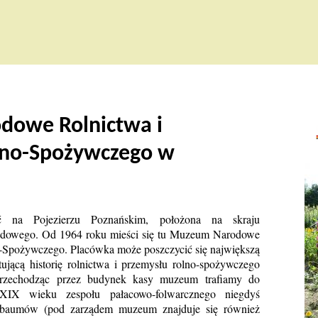
owe Rolnictwa i
lno-Spożywczego w
ć na Pojezierzu Poznańskim, położona na skraju
odowego. Od 1964 roku mieści się tu Muzeum Narodowe
o-Spożywczego. Placówka może poszczycić się największą
ującą historię rolnictwa i przemysłu rolno-spożywczego
 Przechodząc przez budynek kasy muzeum trafiamy do
IX wieku zespołu pałacowo-folwarcznego niegdyś
erbaumów (pod zarządem muzeum znajduje się również