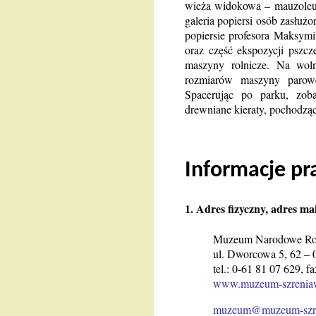
wieża widokowa – mauzoleu
galeria popiersi osób zasłuż
popiersie profesora Maksymi
oraz część ekspozycji pszcz
maszyny rolnicze. Na wol
rozmiarów maszyny parow
Spacerując po parku, zob
drewniane kieraty, pochodząc
Informacje pr
1. Adres fizyczny, adres ma
Muzeum Narodowe Rol
ul. Dworcowa 5, 62 –
tel.: 0-61 81 07 629, f
www.muzeum-szrenia
muzeum@muzeum-szre