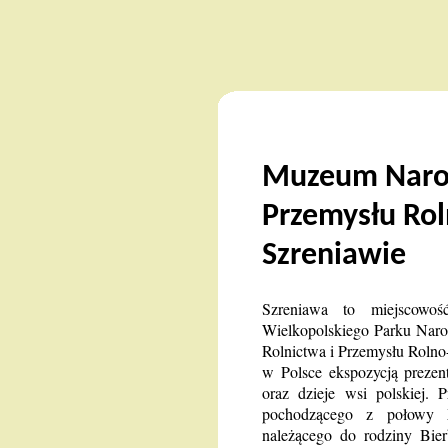
Muzeum Narod
Przemysłu Ro
Szreniawie
Szreniawa to miejscowoś
Wielkopolskiego Parku Nar
Rolnictwa i Przemysłu Roln
w Polsce ekspozycją prezent
oraz dzieje wsi polskiej.
pochodzącego z połowy X
należącego do rodziny Bi