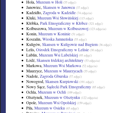
Hola,
Muzeum w Holi
(55 zdjęć)
Janowiec,
Skansen w Janowcu
(37 zdjęć)
Kadzidło,
Zagroda w Kadzidle
(74 zdjęcia)
Kluki,
Muzeum Wsi Słowińskiej
(115 zdjęć)
Kłóbka,
Park Etnograficzny w Kłóbce
(321 zdjęć)
Kolbuszowa,
Muzeum w Kolbuszowej
(123 zdjęcia)
Konin,
Muzeum w Koninie
(51 zdjęć)
Koszalin,
Wioska Jamneńska
(55 zdjęć)
Kuligów,
Skansen w Kuligowie nad Bugiem
(36 zdjęć)
Lelis,
Ośrodek Etnograficzny w Lelisie
(30 zdjęć)
Lublin,
Muzeum Wsi Lubelskiej
(95 zdjęć)
Łódź,
Skansen łódzkiej architektury
(53 zdjęcia)
Markowa,
Muzeum Wsi Markowa
(52 zdjęcia)
Maurzyce,
Muzeum w Maurzycach
(55 zdjęć)
Nadole,
Zagroda Gburska
(57 zdjęć)
Nowogrod,
Skansen Kurpiowski
(191 zdjęć)
Nowy Sącz,
Sądecki Park Etnograficzny
(85 zdjęć)
Ochla,
Muzeum w Ochli
(109 zdjęć)
Olsztynek,
Muzeum w Olsztynku
(122 zdjęcia)
Opole,
Muzeum Wsi Opolskiej
(159 zdjęć)
Piła,
Muzeum w Osieku
(65 zdjęć)