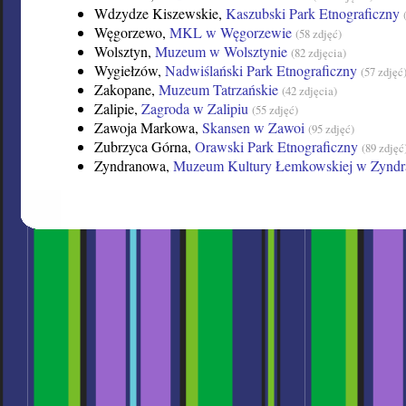
Wdzydze Kiszewskie,
Kaszubski Park Etnograficzny
Węgorzewo,
MKL w Węgorzewie
(58 zdjęć)
Wolsztyn,
Muzeum w Wolsztynie
(82 zdjęcia)
Wygiełzów,
Nadwiślański Park Etnograficzny
(57 zdjęć
Zakopane,
Muzeum Tatrzańskie
(42 zdjęcia)
Zalipie,
Zagroda w Zalipiu
(55 zdjęć)
Zawoja Markowa,
Skansen w Zawoi
(95 zdjęć)
Zubrzyca Górna,
Orawski Park Etnograficzny
(89 zdjęć
Zyndranowa,
Muzeum Kultury Łemkowskiej w Zyndr