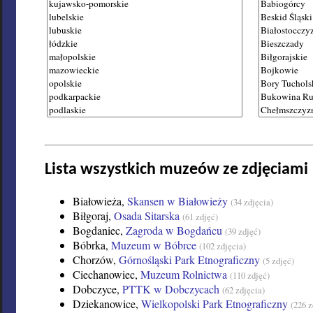
Lista wszystkich muzeów ze zdjęciami
Białowieża,
Skansen w Białowieży
(34 zdjęcia)
Biłgoraj,
Osada Sitarska
(61 zdjęć)
Bogdaniec,
Zagroda w Bogdańcu
(39 zdjęć)
Bóbrka,
Muzeum w Bóbrce
(102 zdjęcia)
Chorzów,
Górnośląski Park Etnograficzny
(5 zdjęć)
Ciechanowiec,
Muzeum Rolnictwa
(110 zdjęć)
Dobczyce,
PTTK w Dobczycach
(62 zdjęcia)
Dziekanowice,
Wielkopolski Park Etnograficzny
(226 z