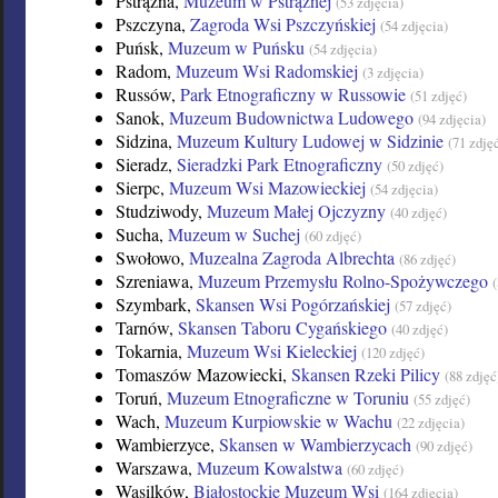
Pstrążna,
Muzeum w Pstrążnej
(53 zdjęcia)
Pszczyna,
Zagroda Wsi Pszczyńskiej
(54 zdjęcia)
Puńsk,
Muzeum w Puńsku
(54 zdjęcia)
Radom,
Muzeum Wsi Radomskiej
(3 zdjęcia)
Russów,
Park Etnograficzny w Russowie
(51 zdjęć)
Sanok,
Muzeum Budownictwa Ludowego
(94 zdjęcia)
Sidzina,
Muzeum Kultury Ludowej w Sidzinie
(71 zdję
Sieradz,
Sieradzki Park Etnograficzny
(50 zdjęć)
Sierpc,
Muzeum Wsi Mazowieckiej
(54 zdjęcia)
Studziwody,
Muzeum Małej Ojczyzny
(40 zdjęć)
Sucha,
Muzeum w Suchej
(60 zdjęć)
Swołowo,
Muzealna Zagroda Albrechta
(86 zdjęć)
Szreniawa,
Muzeum Przemysłu Rolno-Spożywczego
(
Szymbark,
Skansen Wsi Pogórzańskiej
(57 zdjęć)
Tarnów,
Skansen Taboru Cygańskiego
(40 zdjęć)
Tokarnia,
Muzeum Wsi Kieleckiej
(120 zdjęć)
Tomaszów Mazowiecki,
Skansen Rzeki Pilicy
(88 zdjęć
Toruń,
Muzeum Etnograficzne w Toruniu
(55 zdjęć)
Wach,
Muzeum Kurpiowskie w Wachu
(22 zdjęcia)
Wambierzyce,
Skansen w Wambierzycach
(90 zdjęć)
Warszawa,
Muzeum Kowalstwa
(60 zdjęć)
Wasilków,
Białostockie Muzeum Wsi
(164 zdjęcia)