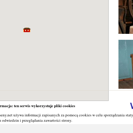
macja: ten serwis wykorzystuje pliki cookies
seny.net używa informacji zapisanych za pomocą cookies w celu sporządzania stat
 odwiedzin i przeglądania zawartości strony.