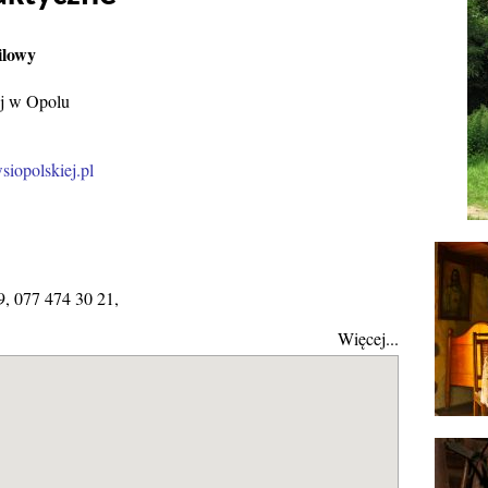
ilowy
j w Opolu
opolskiej.pl
9, 077 474 30 21,
Więcej...