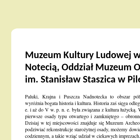
Muzeum Kultury Ludowej w
Notecią, Oddział Muzeum 
im. Stanisław Staszica w Pil
Paluki, Krajna i Puszcza Nadnotecka to obszar półn
wyróżnia bogata historia i kultura. Historia zaś sięga odl
e. i aż do V w. p. n. e. była związana z kultura łużycką
pierwsze osady typu otwartego i zamkniętego – obronn
Dzisiaj w tej miejscowości znajduje się Muzeum Arche
podziwiać rekonstrukcje starożytnej osady, możemy dowi
codziennym, a takie wziąć udział w ciekawych imprezach