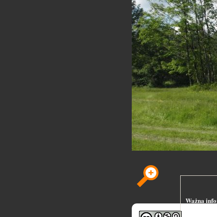
Ważna infor
Serwis skan