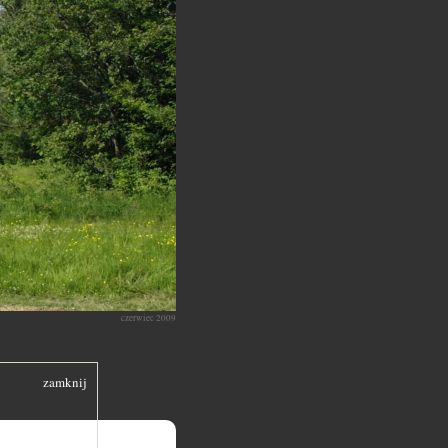
czerwiec 2009
zamknij
ystyk