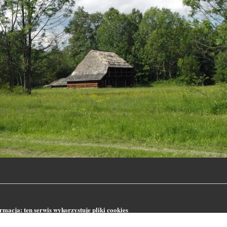
macja: ten serwis wykorzystuje pliki cookies
seny.net używa informacji zapisanych za pomocą cookies w celu sporządzania stat