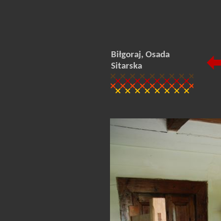
Biłgoraj, Osada
Sitarska