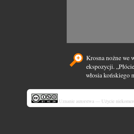
Krosna nożne we w
ekspozycji. „Płóci
włosia końskiego n
Uznanie autorstwa — Użycie niekomer