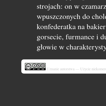
strojach: on w czamar
wpuszczonych do chole
konfederatka na bakier
gorsecie, furmance i du
głowie w charakteryst
Uznanie autorstwa — Użycie niekomer