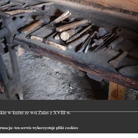
kie w kuźni ze wsi Zalas z XVIII w.
macja: ten serwis wykorzystuje pliki cookies
seny.net używa informacji zapisanych za pomocą cookies w celu sporządzania stat