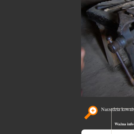
Narzędzia kowals
Ważna infor
Serwis skan