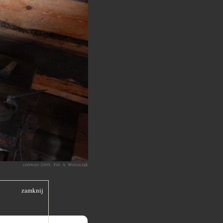
czerwiec 2009, Fot. A. Wolszczak
zamknij
ystyk