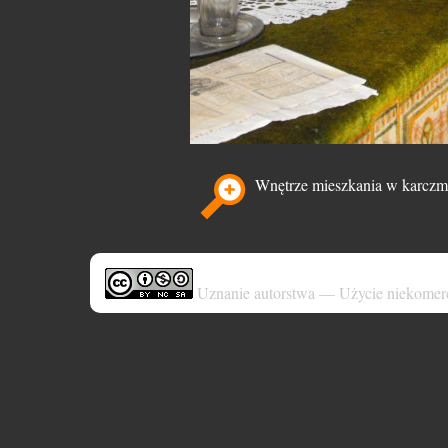
Wnętrze mieszkania w karczm
Uznanie autorstwa — Użycie niekomer