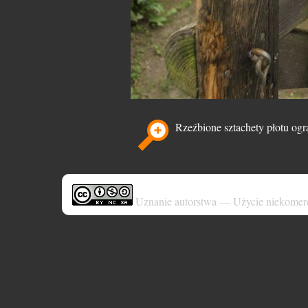
Rzeźbione sztachety płotu og
Uznanie autorstwa — Użycie niekomer