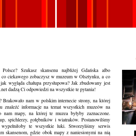
Polsce? Szukasz skansenu najbliżej Gdańska albo
, co ciekawego zobaczysz w muzeum w Olsztynku, a co
ak wygląda chałupa przysłupowa? Jak zbudowany jest
net dadzą Ci odpowiedzi na wszystkie te pytania!
t? Brakowało nam w polskim internecie strony, na której
u znaleźć informacje na temat wszystkich muzeów na
o nam mapy, na której te muzea byłyby zaznaczone.
up, spichlerzy, gołębników i wiatraków. Postanowilśmy
wypełniłoby te wszystkie luki. Stworzyliśmy serwis
im skansenom, gdzie obok mapy z naniesionymi na nią