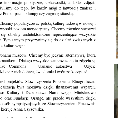
 informacje praktyczne, ciekawostki, a także zdjęcia
żyliśmy do tego, by każdy mógł z łatwością znaleźć i
z Podkarpacia, klumpy czy zagrodę sitarską.
 Chcemy popularyzować polską kulturę ludową w nowej i
c wysoki poziom merytoryczny. Chcemy również stworzyć
się obiekty architektoniczne reprezentujące wszystkie
ce. Tym samym przyczynimy się do działań związanych z
wa kulturowego.
onami muzeów. Chcemy być jedynie alternatywą, która
ternautkom. Dlatego wszystkie zamieszczone tu zdjęcia są
reative Commons — Uznanie autorstwa — Użycie
iecie z nich dobrze, świadomie i twórczo korzystać.
fekt projektów Stowarzyszenia Pracownia Etnograficzna
ealizacja była możliwa dzięki finansowemu wsparciu
two Kultury i Dziedzictwa Narodowego, Ministerstwo
o oraz Fundację Orange, ale przede wszystkim dzięki
z osób sympatyzujących ze Stowarzyszeniem Pracownia
u kieruje Anna Czyżewska.