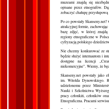
muzeami znajdą się niezbędne
opisane przez etnografów. Dą
zobaczyć chałupę przysłupową 
Po co powstały Skanseny.net?
atrakcyjnej formie, zachowują
bazę zdjęć, w której znajdą 
regiony etnograficzne w Pols
cyfryzacją polskiego dziedzict
Nie chcemy konkurować ze str
będzie służyć internautom i in
dostępne na licencji „C
niekomercyjne”. Wiemy, że będz
Skanseny.net powstały jako e
im. Witolda Dynowskiego. R
udzielonemu przez Ministers
Nauki i Szkolnictwa Wyższeg
pracy członkiń, członków ora
Etnograficzna. Pracami serwis