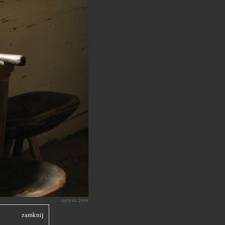
czerwiec 2009
zamknij