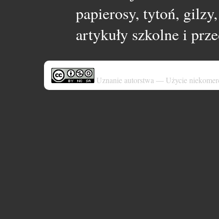
papierosy, tytoń, gilz
artykuły szkolne i pr
Uznanie autorstwa — Użycie niekomer