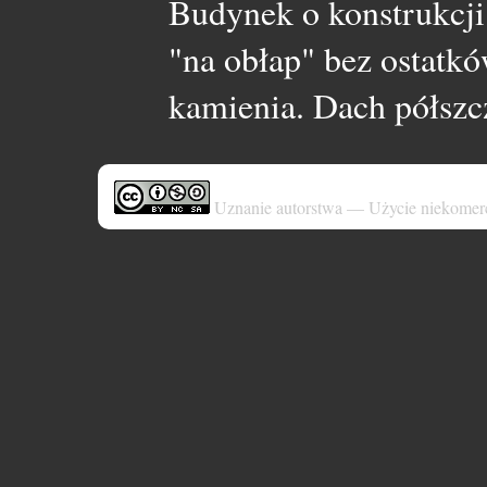
Budynek o konstrukcji
"na obłap" bez ostatk
kamienia. Dach półszc
Uznanie autorstwa — Użycie niekomer