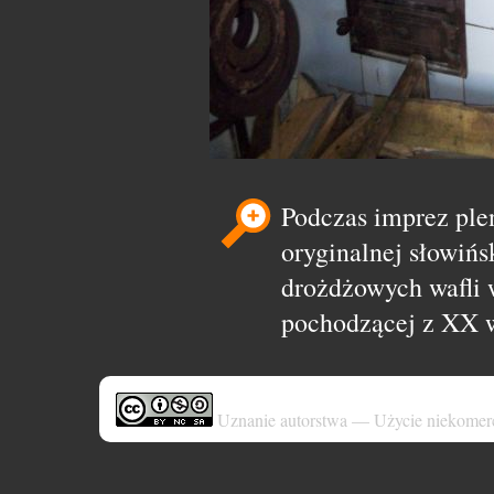
Podczas imprez pl
oryginalnej słowińs
drożdżowych wafli w
pochodzącej z XX 
Uznanie autorstwa — Użycie niekomer