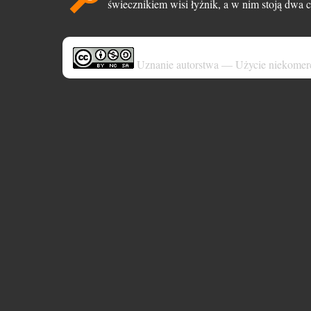
świecznikiem wisi łyżnik, a w nim stoją dwa c
Uznanie autorstwa — Użycie niekomer