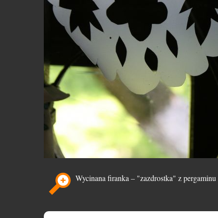
Wycinana firanka – "zazdrostka" z pergaminu 