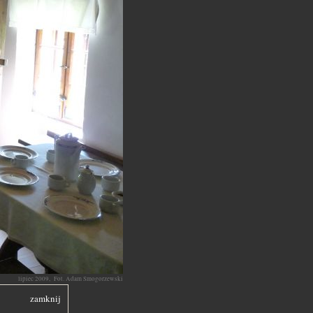
lipiec 2009, Fot. Adam Smogorzewski
zamknij