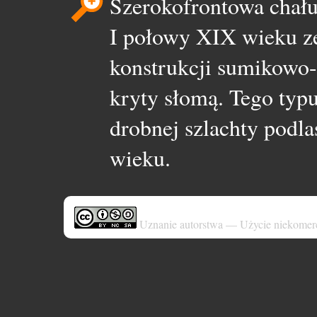
Szerokofrontowa chału
I połowy XIX wieku z
konstrukcji sumikowo-
kryty słomą. Tego typ
drobnej szlachty podl
wieku.
Uznanie autorstwa — Użycie niekomer