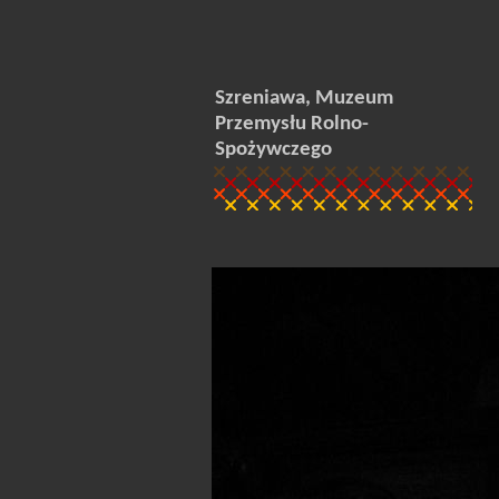
Szreniawa, Muzeum
Przemysłu Rolno-
Spożywczego